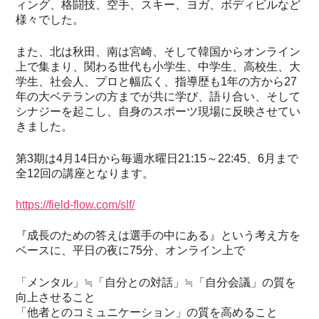
ィング、格闘技、空手、スキー、ヨガ、ボディビルなど
様々でした。
また、北は秋田、南は宮崎、そして韓国からオンライン
上で集まり、関わる世代も小学生、中学生、高校生、大
学生、社会人、プロと幅広く、指導歴も1年の方から27
年の大ベテランの方までが共に学び、語り合い、そして
シナジーを起こし、自身のスポーツ現場に反映させてい
きました。
第3期は4月14日から毎週水曜日21:15～22:45、6月まで
全12回の講座となります。
https://field-flow.com/slf/
『成長のための答えは選手の中にある』という考え方を
ベースに、平日の夜に75分、オンライン上で
「メンタル」≒「自分との対話」≒「自分会議」の質を
向上させること
「他者とのコミュニケーション」の質を高めること